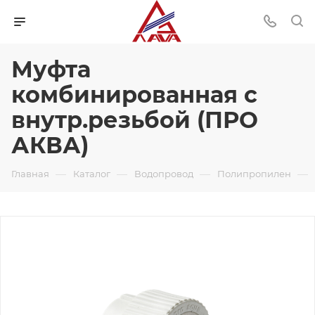
Муфта
комбинированная с
внутр.резьбой (ПРО
АКВА)
—
—
—
—
Главная
Каталог
Водопровод
Полипропилен