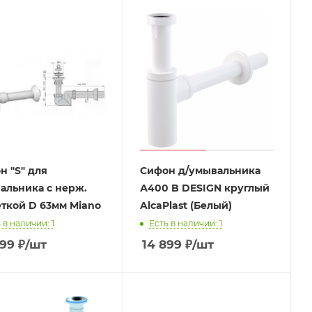
н "S" для
Сифон д/умывальника
альника с нерж.
А400 B DESIGN круглый
ткой D 63мм Miano
AlcaPlast (Белый)
 в наличии: 1
Есть в наличии: 1
.99
₽
/шт
14 899
₽
/шт