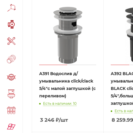
A391 Водослив д/
A392 BLA
умывальника click/clack
умывальн
5/4"с малой заглушкой (с
BLACK cli
переливом)
5/4",бол
заглушко
Есть в наличии: 10
Есть в нал
3 246
₽
/шт
8 259.9