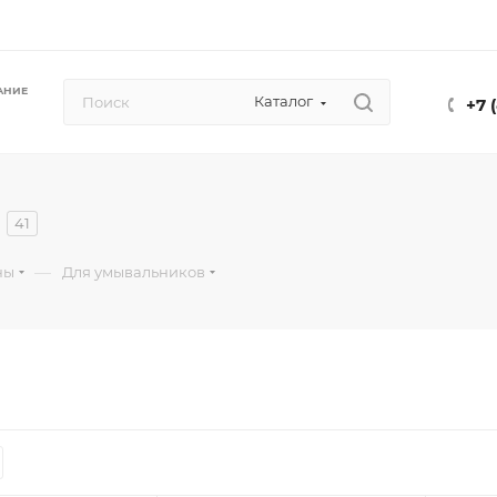
АНИЕ
Каталог
+7 
41
—
ны
Для умывальников