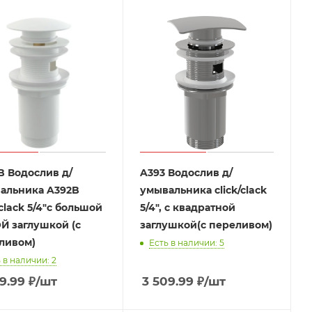
B Водослив д/
A393 Водослив д/
альника A392B
умывальника click/clack
/clack 5/4"с большой
5/4", с квадратной
Й заглушкой (с
заглушкой(с переливом)
ливом)
Есть в наличии: 5
 в наличии: 2
9.99
₽
/шт
3 509.99
₽
/шт