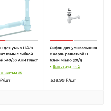
 для умыв 1 1/4"х
Сифон для умывальника
инт 85мм с гибкой
с нерж. решеткой D
ой х40/50 АНИ Пласт
63мм Miano (20/1)
Есть в наличии: 2
 в наличии: 55
₽
/шт
538.99
₽
/шт