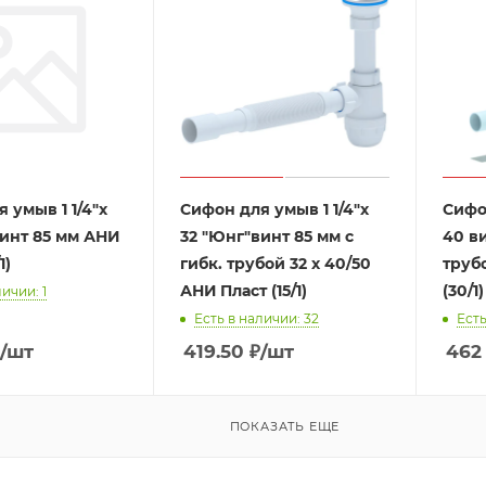
 умыв 1 1/4"х
Сифон для умыв 1 1/4"х
Сифон
винт 85 мм АНИ
32 "Юнг"винт 85 мм с
40 в
1)
гибк. трубой 32 х 40/50
труб
АНИ Пласт (15/1)
(30/1)
ичии: 1
Есть в наличии: 32
Есть
₽
/шт
419.50
₽
/шт
462
ПОКАЗАТЬ ЕЩЕ