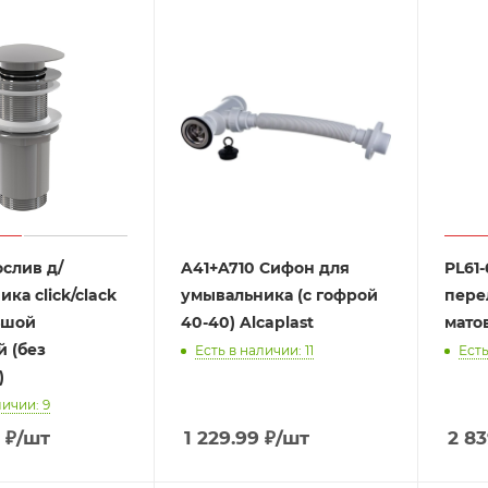
слив д/
A41+A710 Сифон для
PL61
ка click/clack
умывальника (с гофрой
пере
ьшой
40-40) Alcaplast
мато
й (без
Есть в наличии: 11
Есть
)
личии: 9
9
₽
/шт
1 229.99
₽
/шт
2 83