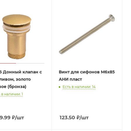
-6 Донный клапан с
Винт для сифонов М6х85
ливом, золото
АНИ пласт
вое (бронза)
Есть в наличии: 14
 в наличии: 1
9.99
₽
/шт
123.50
₽
/шт