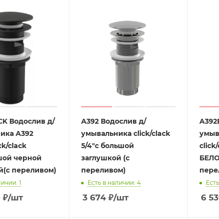
CK Водослив д/
A392 Водослив д/
A392
ика A392
умывальника click/clack
умыв
ck/clack
5/4"с большой
click
ьшой черной
заглушкой (с
БЕЛО
й(с переливом)
переливом)
пере
ичии: 1
Есть в наличии: 4
Есть
9
₽
/шт
3 674
₽
/шт
6 53