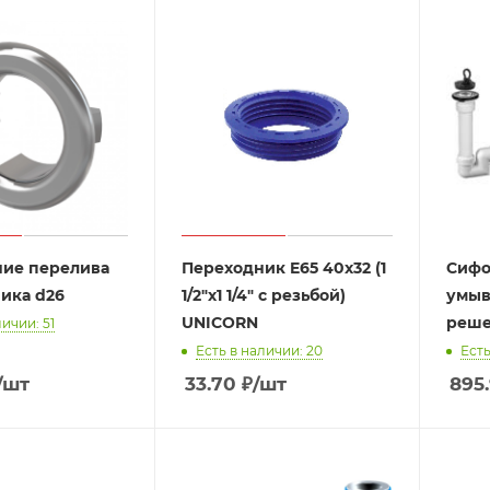
ие перелива
Переходник E65 40x32 (1
Сифо
ика d26
1/2"х1 1/4" с резьбой)
умыв
UNICORN
реше
личии: 51
Есть в наличии: 20
Есть
/шт
33.70
₽
/шт
895