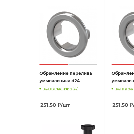
Обрамление перелива
Обрамлен
умывальника d24
умывальн
Есть в наличии: 27
Есть в на
251.50
₽
/шт
251.50
₽