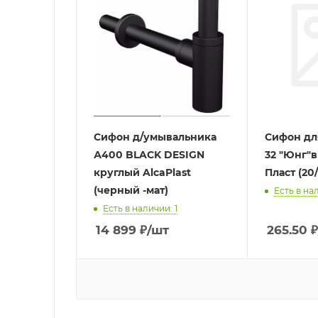
Сифон д/умывальника
Сифон для
А400 BLACK DESIGN
32 "Юнг"
круглый AlcaPlast
Пласт (20/
(черный -мат)
Есть в нал
Есть в наличии: 1
14 899
₽
/шт
265.50