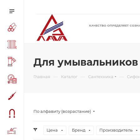
КАЧЕСТВО ОПРЕДЕЛЯЕТ СОЗН
Для умывальников
—
—
—
Главная
Каталог
Сантехника
Сифо
По алфавиту (возрастание)
Цена
Бренд
Производитель