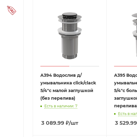
A394 Водослив д/
A395 Водо
умывальника click/clack
умывальни
5/4"с малой заглушкой
5/4"с бол
(без перелива)
заглушко
перелива
Есть в наличии: 7
Есть в на
3 089.99
₽
/шт
3 529.9