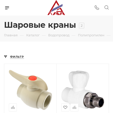
Шаровые краны
2
—
—
—
—
Главная
Каталог
Водопровод
Полипропилен
ФИЛЬТР