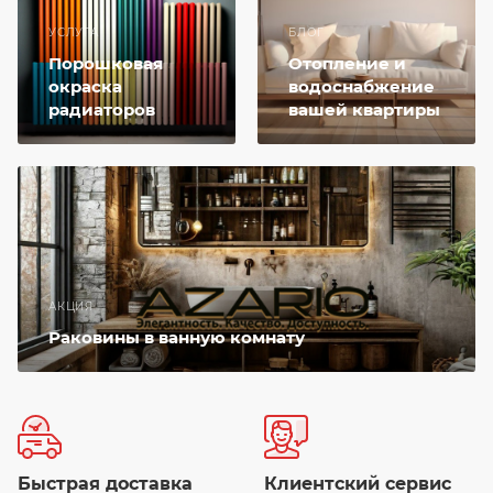
УСЛУГА
БЛОГ
Порошковая
Отопление и
окраска
водоснабжение
радиаторов
вашей квартиры
АКЦИЯ
Раковины в ванную комнату
Быстрая доставка
Клиентский сервис