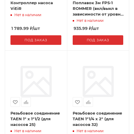
Контроллер насоса
Поплавок 3м FPS-1
ViEiR
ROMMER (вкл/выкл в
зависимости от уровня
Нет в наличии
жидкости)
Нет в наличии
1 789.99
₽
/шт
935.99
₽
/шт
ПОД ЗАКАЗ
ПОД ЗАКАЗ
Резьбовое соединение
Резьбовое соединение
TAEN 1" х 1"1/2 (для
TAEN 1"1/4 х 2" (для
насосов 25)
насосов 32)
Нет в наличии
Нет в наличии