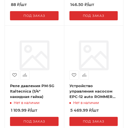
88
₽
/шт
146.50
₽
/шт
ПОД ЗАКАЗ
ПОД ЗАКАЗ
Реле давления PM-5G
Устройство
Italtecnica (1/4"
управления насосом
накидная гайка)
EPC-12 auto ROMMER
(Цифровой регулятор
Нет в наличии
Нет в наличии
давления насоса)
1 109.99
₽
/шт
5 469.99
₽
/шт
ПОД ЗАКАЗ
ПОД ЗАКАЗ