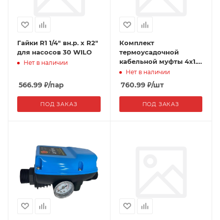
Гайки R1 1/4" вн.р. х R2"
Комплект
для насосов 30 WILO
термоусадочной
кабельной муфты 4x1.5
Нет в наличии
мм.кв и 2.5 мм.кв WILO
Нет в наличии
566.99
₽
/пар
760.99
₽
/шт
ПОД ЗАКАЗ
ПОД ЗАКАЗ