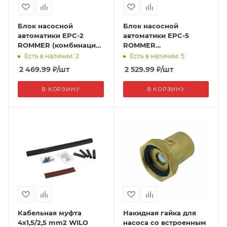
Блок насосной
Блок насосной
автоматики EPC-2
автоматики EPC-5
ROMMER (комбинация
ROMMER
реле давления и реле
(предохраняет от
Есть в наличии: 2
Есть в наличии: 5
протока)
работы на закрытую
2 469.99
₽
/шт
2 529.99
₽
/шт
задвижку и сухого
хода)
В КОРЗИНУ
В КОРЗИНУ
Кабельная муфта
Накидная гайка для
4x1,5/2,5 mm2 WILO
насоса со встроенным