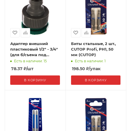
Адаптер внешний
Биты стальные, 2 шт.,
пластиковый 1/2" - 3/4"
CUTOP Profi, PH1, 50
(для б/съема под
мм (CUTOP)
муфту Гардена) FIT
Есть в наличии: 15
Есть в наличии: 1
78.37
₽
/шт
198.50
₽
/упак
В КОРЗИНУ
В КОРЗИНУ