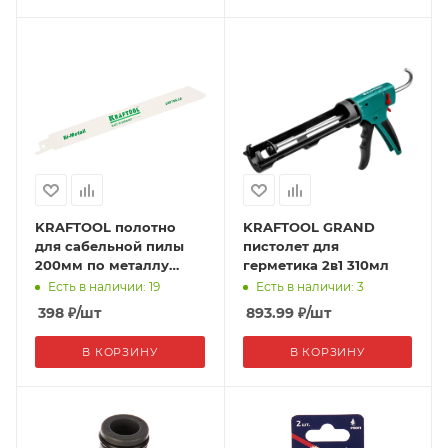
KRAFTOOL полотно
KRAFTOOL GRAND
для сабельной пилы
пистолет для
200мм по металлу
герметика 2в1 310мл
шаг1,4мм
Есть в наличии: 19
Есть в наличии: 3
398
₽
/шт
893.99
₽
/шт
В КОРЗИНУ
В КОРЗИНУ