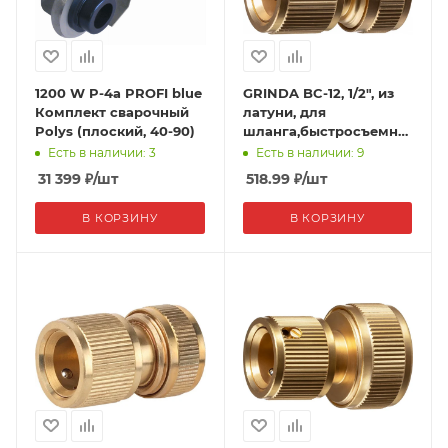
1200 W P-4а PROFI blue
GRINDA BC-12, 1/2", из
Комплект сварочный
латуни, для
Polys (плоский, 40-90)
шланга,быстросъемный
соединитель,PROLine
Есть в наличии: 3
Есть в наличии: 9
31 399
₽
/шт
518.99
₽
/шт
В КОРЗИНУ
В КОРЗИНУ