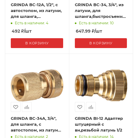
GRINDA BC-12A, 1/2", с
GRINDA BC-34, 3/4", из
автостопом, из латуни,
латуни, для
для шланга,
шланга,быстросъемный
быстросъемный
соединитель,PROLine
Есть в наличии: 4
Есть в наличии: 10
соединитель, PROLine
492
₽
/шт
647.99
₽
/шт
В КОРЗИНУ
В КОРЗИНУ
GRINDA BC-34A, 3/4",
GRINDA BI-12 Адаптер
для шланга, с
штуцерный с
автостопом, из латуни,
вн,резьбой латунь 1/2
быстросъёмный
Есть в наличии: 2
Есть в наличии: 14