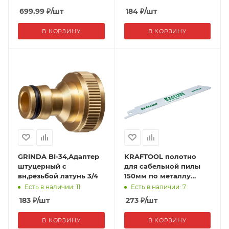
соединитель, PROLine
699.99
₽
/шт
184
₽
/шт
В КОРЗИНУ
В КОРЗИНУ
GRINDA BI-34,Адаптер
KRAFTOOL полотно
штуцерный с
для сабельной пилы
вн,резьбой латунь 3/4
150мм по металлу
шаг1,4 мм
Есть в наличии: 11
Есть в наличии: 7
183
₽
/шт
273
₽
/шт
В КОРЗИНУ
В КОРЗИНУ