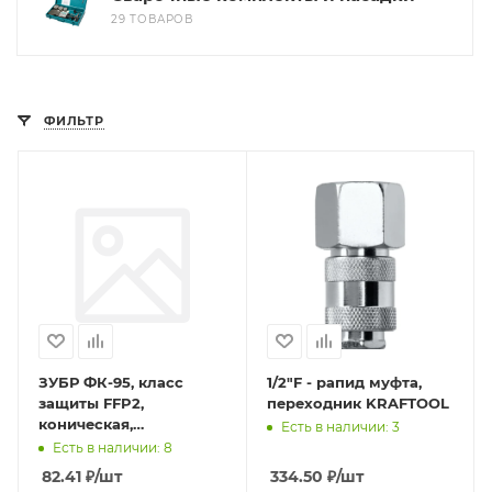
29 ТОВАРОВ
ФИЛЬТР
ЗУБР ФК-95, класс
1/2"F - рапид муфта,
защиты FFP2,
переходник KRAFTOOL
коническая,
Есть в наличии: 3
фильтрующая
Есть в наличии: 8
полумаска с клапаном
82.41
₽
/шт
334.50
₽
/шт
выдоха