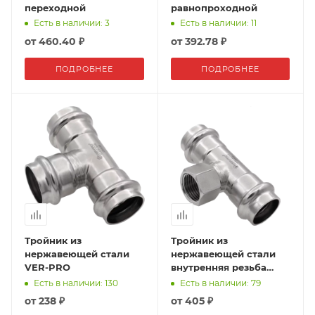
переходной
равнопроходной
Есть в наличии: 3
Есть в наличии: 11
от
460.40 ₽
от
392.78 ₽
ПОДРОБНЕЕ
ПОДРОБНЕЕ
Тройник из
Тройник из
нержавеющей стали
нержавеющей стали
VER-PRO
внутренняя резьба
VER-PRO
Есть в наличии: 130
Есть в наличии: 79
от
238 ₽
от
405 ₽