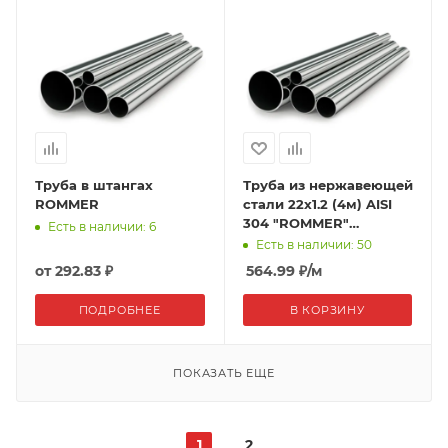
Труба в штангах
Труба из нержавеющей
ROMMER
стали 22x1.2 (4м) AISI
304 "ROMMER"
Есть в наличии: 6
(40м/10шт)
Есть в наличии: 50
от
292.83 ₽
564.99
₽
/м
ПОДРОБНЕЕ
В КОРЗИНУ
ПОКАЗАТЬ ЕЩЕ
1
2