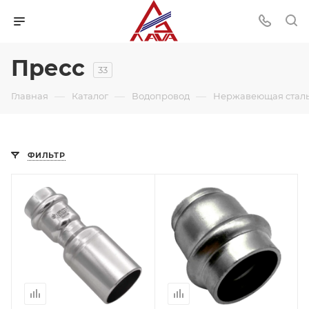
Пресс
33
—
—
—
Главная
Каталог
Водопровод
Нержавеющая стал
ФИЛЬТР