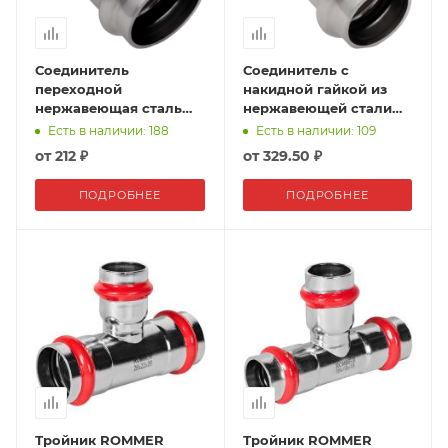
Соединитель
Соединитель с
переходной
накидной гайкой из
нержавеющая сталь
нержавеющей стали
наружная резьба VER-
VER-PRO
Есть в наличии: 188
Есть в наличии: 109
PRO
от
212 ₽
от
329.50 ₽
ПОДРОБНЕЕ
ПОДРОБНЕЕ
Тройник ROMMER
Тройник ROMMER