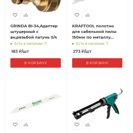
GRINDA BI-34,Адаптер
KRAFTOOL полотно
штуцерный с
для сабельной пилы
вн,резьбой латунь 3/4
150мм по металлу
шаг1,4 мм
Есть в наличии: 11
Есть в наличии: 7
183
₽
/шт
273
₽
/шт
В КОРЗИНУ
В КОРЗИНУ