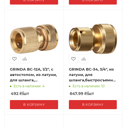
GRINDA BC-12A, 1/2", с
GRINDA BC-34, 3/4", из
автостопом, из латуни,
латуни, для
для шланга,
шланга,быстросъемный
быстросъемный
соединитель,PROLine
Есть в наличии: 4
Есть в наличии: 10
соединитель, PROLine
492
₽
/шт
647.99
₽
/шт
В КОРЗИНУ
В КОРЗИНУ