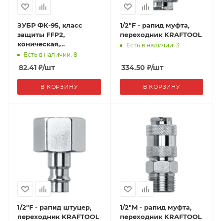
ЗУБР ФК-95, класс
1/2"F - рапид муфта,
защиты FFP2,
переходник KRAFTOOL
коническая,
Есть в наличии: 3
фильтрующая
Есть в наличии: 8
полумаска с клапаном
82.41
₽
/шт
334.50
₽
/шт
выдоха
В КОРЗИНУ
В КОРЗИНУ
1/2"F - рапид штуцер,
1/2"M - рапид муфта,
переходник KRAFTOOL
переходник KRAFTOOL