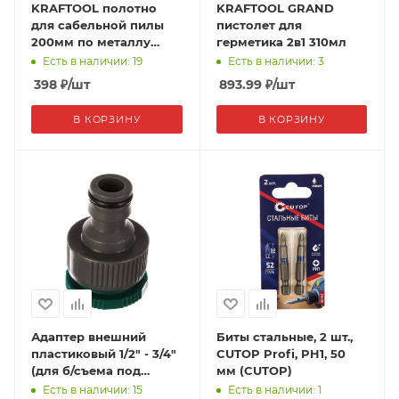
KRAFTOOL полотно
KRAFTOOL GRAND
для сабельной пилы
пистолет для
200мм по металлу
герметика 2в1 310мл
шаг1,4мм
Есть в наличии: 19
Есть в наличии: 3
398
₽
/шт
893.99
₽
/шт
В КОРЗИНУ
В КОРЗИНУ
Адаптер внешний
Биты стальные, 2 шт.,
пластиковый 1/2" - 3/4"
CUTOP Profi, PH1, 50
(для б/съема под
мм (CUTOP)
муфту Гардена) FIT
Есть в наличии: 15
Есть в наличии: 1