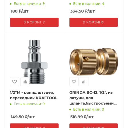
Есть в наличии: 9
Есть в наличии: 4
180
₽
/шт
334.50
₽
/шт
В КОРЗИНУ
В КОРЗИНУ
1/2"M - рапид штуцер,
GRINDA BC-12, 1/2", из
переходник KRAFTOOL
латуни, для
шланга,быстросъемный
Есть в наличии: 9
соединитель,PROLine
Есть в наличии: 9
149.50
₽
/шт
518.99
₽
/шт
В КОРЗИНУ
В КОРЗИНУ