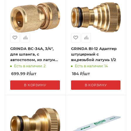
GRINDA BC-34A, 3/4",
GRINDA BI-12 Адаптер
для шланга, с
штуцерный с
автостопом, из латуни,
вн,резьбой латунь 1/2
быстросъёмный
Есть в наличии: 2
Есть в наличии: 14
соединитель, PROLine
699.99
₽
/шт
184
₽
/шт
В КОРЗИНУ
В КОРЗИНУ