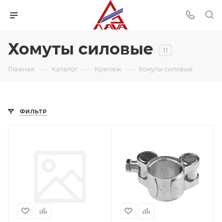
Хомуты силовые
11
—
—
—
Главная
Каталог
Крепеж
Хомуты силовые
ФИЛЬТР