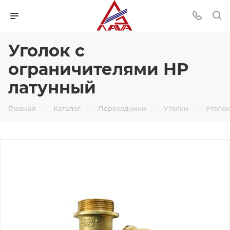
Уголок с
ограничителями НР
латунный
—
—
—
—
Главная
Каталог
Переходники
Уголки
Уголок