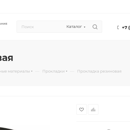
АНИЕ
Каталог
+7 
вая
—
—
ьные материалы
Прокладки
Прокладка резиновая