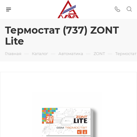
Термостат (737) ZONT
Lite
—
—
—
—
Главная
Каталог
Автоматика
ZONT
Термостат 