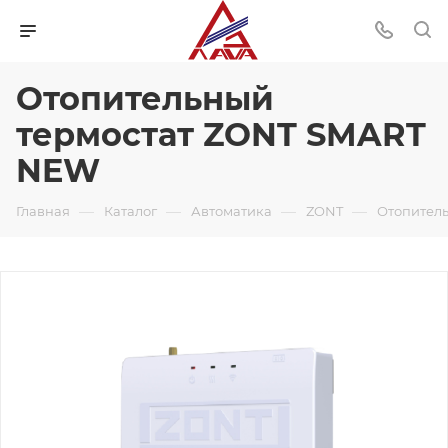
Отопительный
термостат ZONT SMART
NEW
—
—
—
—
Главная
Каталог
Автоматика
ZONT
Отопител