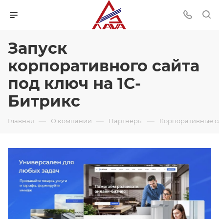
Запуск
корпоративного сайта
под ключ на 1С-
Битрикс
—
—
—
Главная
О компании
Партнеры
Корпоративные с