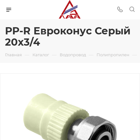
PP-R Евроконус Серый
20x3/4
—
—
—
—
Главная
Каталог
Водопровод
Полипропилен