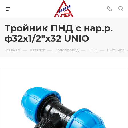
Тройник ПНД с нар.р.
ф32х1/2"х32 UNIO
—
—
—
—
Главная
Каталог
Водопровод
ПНД
Фитинги