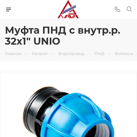
Муфта ПНД с внутр.р.
32х1" UNIO
—
—
—
—
Главная
Каталог
Водопровод
ПНД
Фитинги