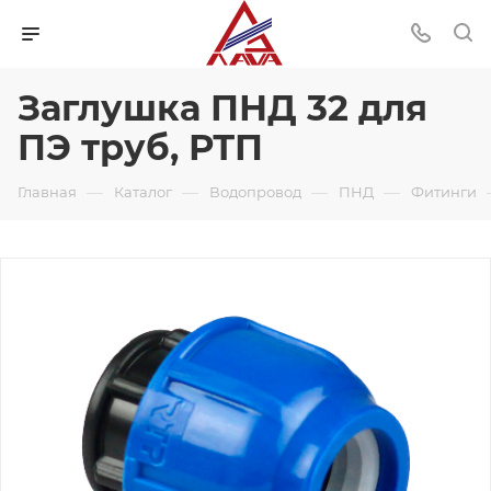
Заглушка ПНД 32 для
ПЭ труб, РТП
—
—
—
—
Главная
Каталог
Водопровод
ПНД
Фитинги