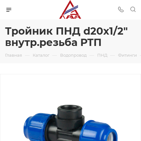
Тройник ПНД d20x1/2"
внутр.резьба РТП
—
—
—
—
Главная
Каталог
Водопровод
ПНД
Фитинги