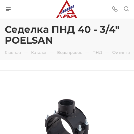
Седелка ПНД 40 - 3/4"
POELSAN
—
—
—
—
Главная
Каталог
Водопровод
ПНД
Фитинги