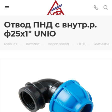
Отвод ПНД с внутр.р.
ф25х1" UNIO
—
—
—
—
Главная
Каталог
Водопровод
ПНД
Фитинги