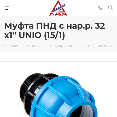
Муфта ПНД с нар.р. 32
х1" UNIO (15/1)
—
—
—
—
Главная
Каталог
Водопровод
ПНД
Фитинги