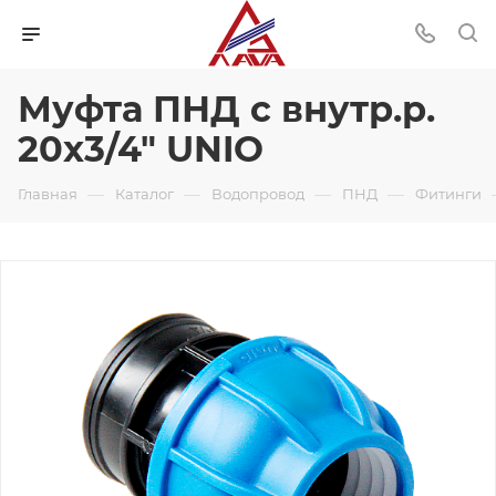
Муфта ПНД с внутр.р.
20х3/4" UNIO
—
—
—
—
Главная
Каталог
Водопровод
ПНД
Фитинги