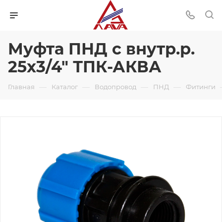
Муфта ПНД с внутр.р.
25х3/4" ТПК-АКВА
—
—
—
—
Главная
Каталог
Водопровод
ПНД
Фитинги