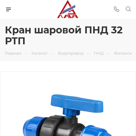
Кран шаровой ПНД 32
РТП
—
—
—
—
Главная
Каталог
Водопровод
ПНД
Фитинги