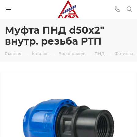
Муфта ПНД d50x2"
внутр. резьба РТП
—
—
—
—
Главная
Каталог
Водопровод
ПНД
Фитинги