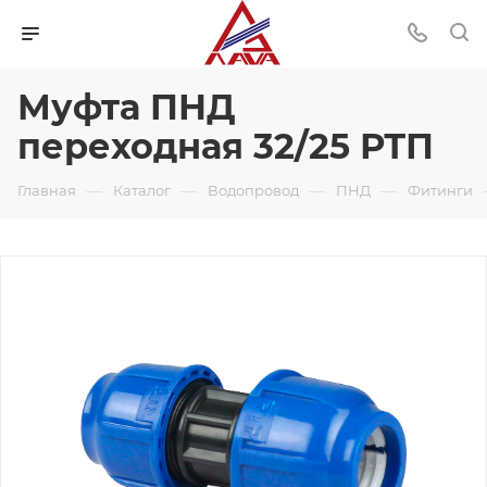
Муфта ПНД
переходная 32/25 РТП
—
—
—
—
Главная
Каталог
Водопровод
ПНД
Фитинги