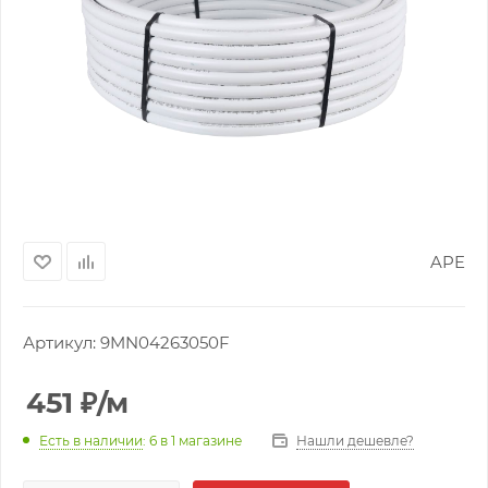
APE
Артикул:
9MN04263050F
451
₽
/м
Нашли дешевле?
Есть в наличии
: 6
в 1 магазине