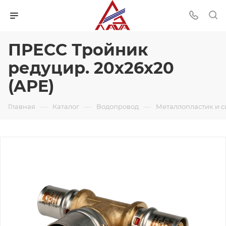
ПРЕСС Тройник
редуцир. 20х26х20
(APE)
—
—
—
Главная
Каталог
Водопровод
Металлопластик и 