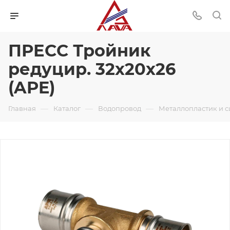
ПРЕСС Тройник
редуцир. 32х20х26
(APE)
—
—
—
Главная
Каталог
Водопровод
Металлопластик и 