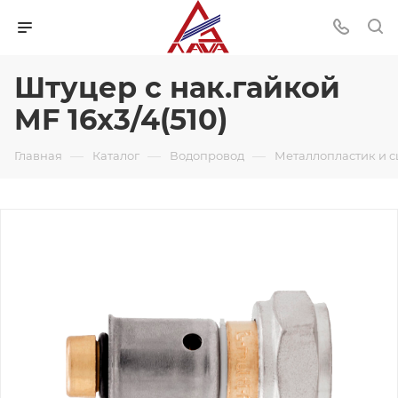
Штуцер с нак.гайкой
MF 16х3/4(510)
—
—
—
Главная
Каталог
Водопровод
Металлопластик и 