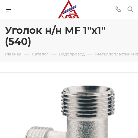
Уголок н/н MF 1"х1"
(540)
—
—
—
Главная
Каталог
Водопровод
Металлопластик и 