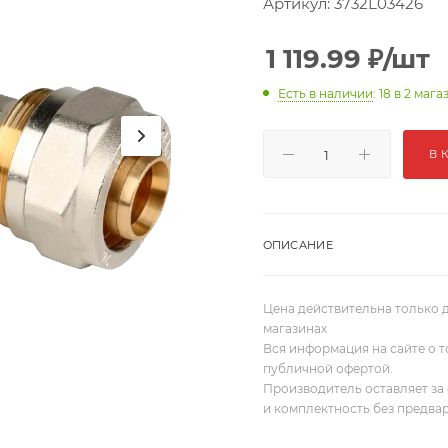
Артикул:
3732L03426
1 119.99
₽
/шт
Есть в наличии
: 18
в 2 мага
В 
ОПИСАНИЕ
Цена действительна только д
магазинах
Вся информация на сайте о т
публичной офертой.
Производитель оставляет за 
и комплектность без предва