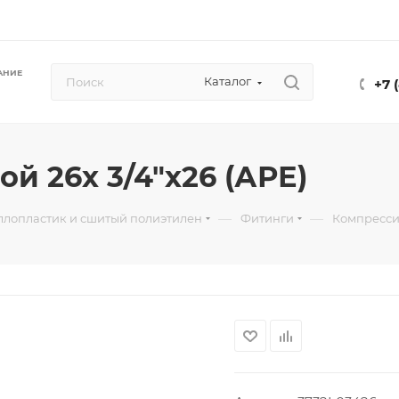
АНИЕ
Каталог
+7 
ой 26х 3/4"х26 (АРЕ)
—
—
ллопластик и сшитый полиэтилен
Фитинги
Компресси