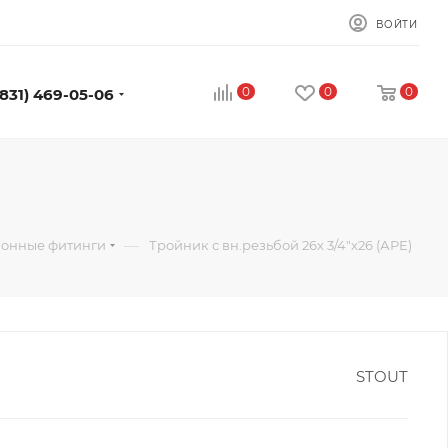
ВОЙТИ
0
0
0
(831) 469-05-06
—
онные фитинги
Тройник с вн.резьбой 26х 3/4"х26 (АРЕ)
STOUT