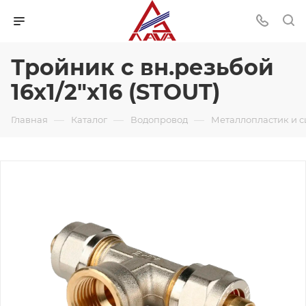
Тройник с вн.резьбой
16х1/2"х16 (STOUT)
—
—
—
Главная
Каталог
Водопровод
Металлопластик и 