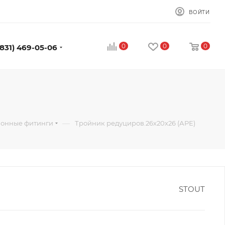
ВОЙТИ
0
0
0
(831) 469-05-06
—
онные фитинги
Тройник редуциров.26х20х26 (АРЕ)
STOUT