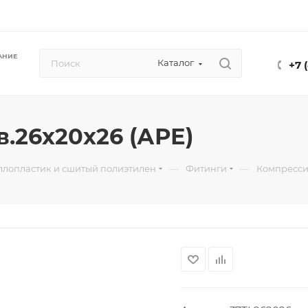
АНИЕ
Каталог
+7 
.26х20х26 (АРЕ)
—
—
ллопластик и сшитый полиэтилен
Фитинги
Компресси