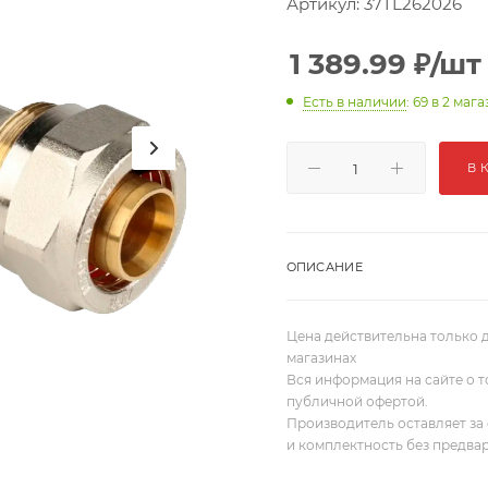
Артикул:
37TL262026
1 389.99
₽
/шт
Есть в наличии
: 69
в 2 мага
В 
ОПИСАНИЕ
Цена действительна только д
магазинах
Вся информация на сайте о т
публичной офертой.
Производитель оставляет за 
и комплектность без предва