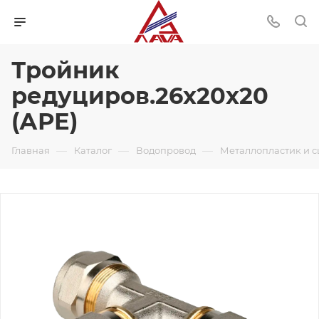
Тройник
редуциров.26х20х20
(АРЕ)
—
—
—
Главная
Каталог
Водопровод
Металлопластик и 