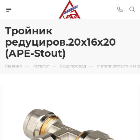
Тройник
редуциров.20х16х20
(АРЕ-Stout)
—
—
—
Главная
Каталог
Водопровод
Металлопластик и 