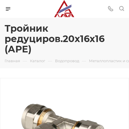
Тройник
редуциров.20х16х16
(АРЕ)
—
—
—
Главная
Каталог
Водопровод
Металлопластик и 