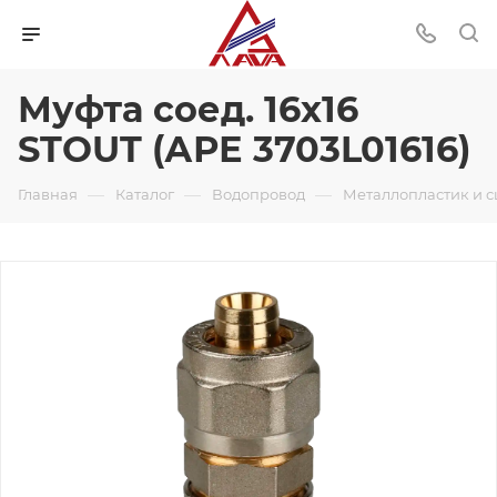
Муфта соед. 16х16
STOUT (АРЕ 3703L01616)
—
—
—
Главная
Каталог
Водопровод
Металлопластик и 