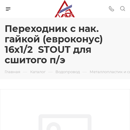
Переходник с нак.
гайкой (евроконус)
16x1/2 STOUT для
сшитого п/э
—
—
—
Главная
Каталог
Водопровод
Металлопластик и 