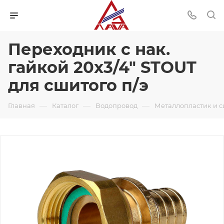
Переходник с нак.
гайкой 20x3/4" STOUT
для сшитого п/э
—
—
—
Главная
Каталог
Водопровод
Металлопластик и 