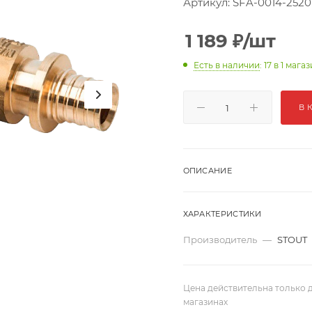
Артикул:
SFA-0014-2520
1 189
₽
/шт
Есть в наличии
: 17
в 1 мага
В 
ОПИСАНИЕ
ХАРАКТЕРИСТИКИ
Производитель
—
STOUT
Цена действительна только д
магазинах