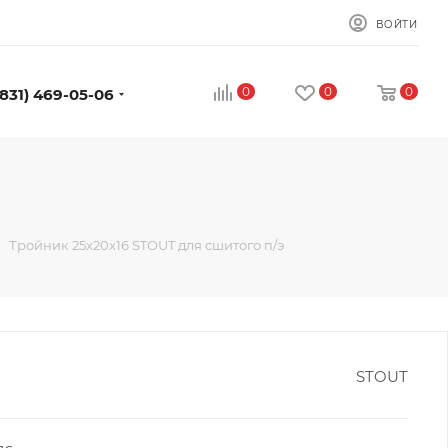
ВОЙТИ
0
0
0
(831) 469-05-06
Тройник 25x20x16 STOUT для сшитого п/э
STOUT