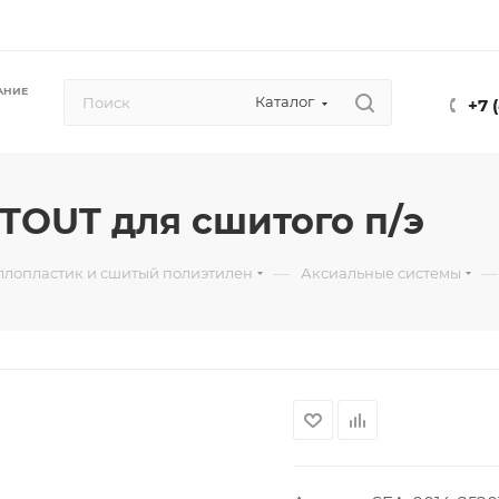
АНИЕ
Каталог
+7 
STOUT для сшитого п/э
—
—
ллопластик и сшитый полиэтилен
Аксиальные системы