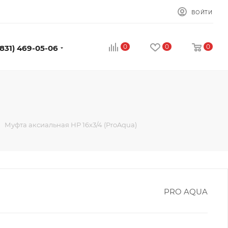
ВОЙТИ
0
0
0
(831) 469-05-06
Муфта аксиальная НР 16x3/4 (ProAqua)
PRO AQUA