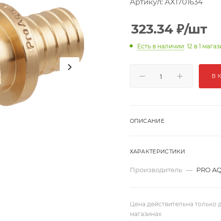
Артикул:
AX1701634
323.34
₽
/шт
Есть в наличии
: 12
в 1 мага
В 
ОПИСАНИЕ
ХАРАКТЕРИСТИКИ
Производитель
—
PRO A
Цена действительна только д
магазинах