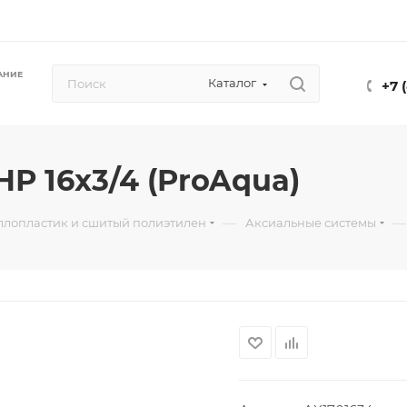
АНИЕ
Каталог
+7 
Р 16x3/4 (ProAqua)
—
—
ллопластик и сшитый полиэтилен
Аксиальные системы