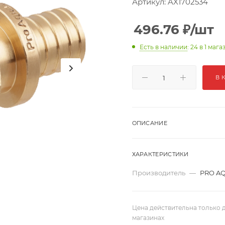
Артикул:
AX1702534
496.76
₽
/шт
Есть в наличии
: 24
в 1 мага
В 
ОПИСАНИЕ
ХАРАКТЕРИСТИКИ
Производитель
—
PRO A
Цена действительна только д
магазинах