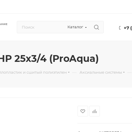
АНИЕ
Каталог
+7 
Р 25x3/4 (ProAqua)
—
—
ллопластик и сшитый полиэтилен
Аксиальные системы