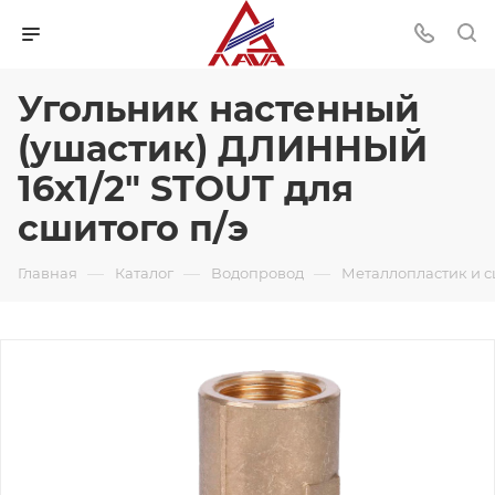
Угольник настенный
(ушастик) ДЛИННЫЙ
16х1/2" STOUT для
сшитого п/э
—
—
—
Главная
Каталог
Водопровод
Металлопластик и 