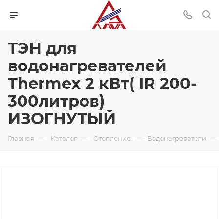
ТЭН для
водонагревателей
Thermex 2 кВт( IR 200-
300литров)
ИЗОГНУТЫЙ
—
—
—
—
Главная
Каталог
Отопление
Водонагреватели