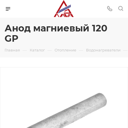
Анод магниевый 120
GP
—
—
—
—
Главная
Каталог
Отопление
Водонагреватели