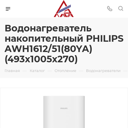
Водонагреватель
накопительный PHILIPS
AWH1612/51(80YA)
(493х1005х270)
—
—
—
—
Главная
Каталог
Отопление
Водонагреватели