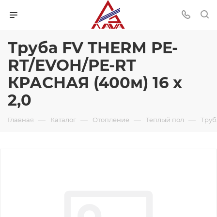
Труба FV THERM PE-
RT/EVOH/PE-RT
КРАСНАЯ (400м) 16 x
2,0
—
—
—
—
Главная
Каталог
Отопление
Теплый пол
Труб