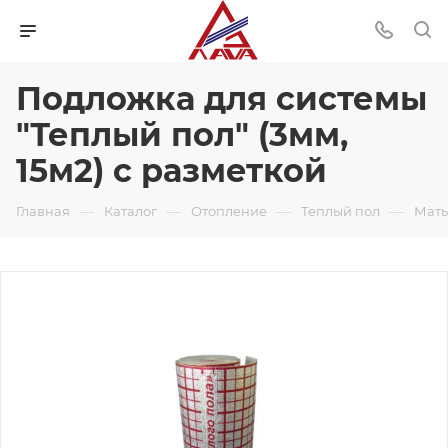
Подложка для системы
"Теплый пол" (3мм,
15м2) с разметкой
—
—
—
—
Главная
Каталог
Отопление
Теплый пол
Маты